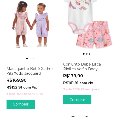
Conjunto Bebê Lilica
Macaquinho Bebê Xadrez
Ripilica Verão Body
Kiki Xodó Jacquard
Antiviral
R$179,90
R$169,90
R$161,91
com
Pix
R$152,91
com
Pix
3
x
de
R$59,97
sem juros
3
x
de
R$56,63
sem juros
Comprar
Comprar