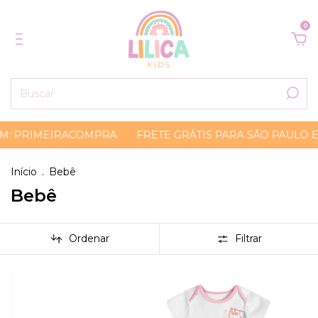
0
M: PRIMEIRACOMPRA
FRETE GRÁTIS PARA SÃO PAULO E
Início
.
Bebê
Bebê
Ordenar
Filtrar