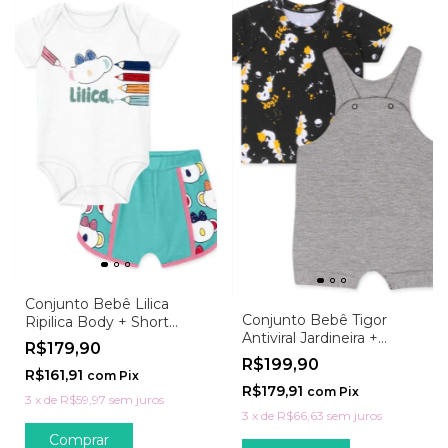
Conjunto Bebê Lilica
Conjunto Bebê Tigor
Ripilica Body + Short
Antiviral Jardineira +
Branco E Verde
R$179,90
Camiseta
R$199,90
R$161,91
com
Pix
R$179,91
com
Pix
3
x
de
R$59,97
sem juros
3
x
de
R$66,63
sem juros
Comprar